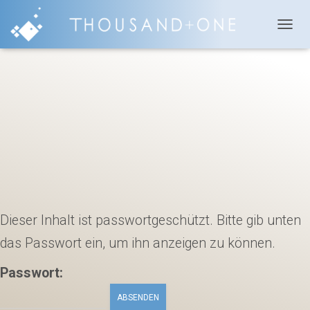
N
A
V
I
G
A
T
I
O
N
U
M
S
C
Dieser Inhalt ist passwortgeschützt. Bitte gib unten
H
A
das Passwort ein, um ihn anzeigen zu können.
L
T
Passwort:
E
N