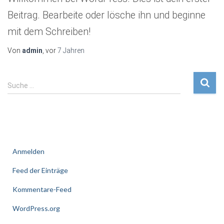
Beitrag. Bearbeite oder lösche ihn und beginne
mit dem Schreiben!
Von
admin
, vor
7 Jahren
S
Suche …
u
c
h
e
Meta
n
a
Anmelden
c
h
Feed der Einträge
:
Kommentare-Feed
WordPress.org