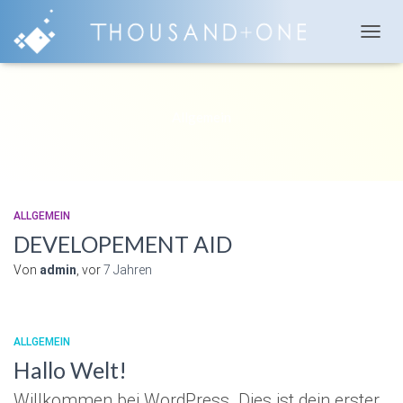
NAVIG
UMSC
Allgemein
ALLGEMEIN
DEVELOPEMENT AID
Von
admin
, vor
7 Jahren
ALLGEMEIN
Hallo Welt!
Willkommen bei WordPress. Dies ist dein erster