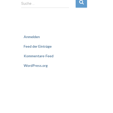
S
Suche …
u
c
h
e
Meta
n
a
Anmelden
c
h
Feed der Einträge
:
Kommentare-Feed
WordPress.org